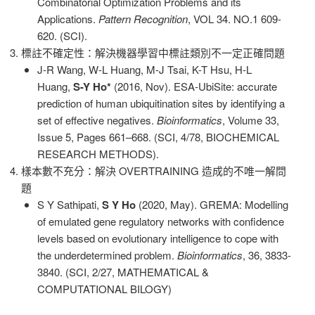
Combinatorial Optimization Problems and its
Applications.
Pattern Recognition
, VOL 34. NO.1 609-
620. (SCI).
標註不確定性：解決機器學習中標註類別不一定正確問題
J-R Wang, W-L Huang, M-J Tsai, K-T Hsu, H-L
Huang,
S-Y Ho*
(2016, Nov). ESA-UbiSite: accurate
prediction of human ubiquitination sites by identifying a
set of effective negatives.
Bioinformatics
, Volume 33,
Issue 5, Pages 661–668. (SCI, 4/78, BIOCHEMICAL
RESEARCH METHODS).
樣本數不充分：解決 OVERTRAINING 造成的不唯一解問
題
S Y Sathipati,
S Y Ho
(2020, May). GREMA: Modelling
of emulated gene regulatory networks with confidence
levels based on evolutionary intelligence to cope with
the underdetermined problem.
Bioinformatics
, 36, 3833-
3840. (SCI, 2/27, MATHEMATICAL &
COMPUTATIONAL BILOGY)