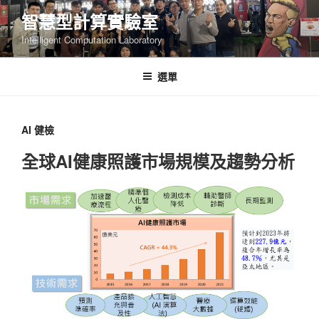
跳
智慧型計算實驗室
至
Intelligent Computation Laboratory
主
要
內
選單
容
AI 健檢
全球AI健康照護市場規模及趨勢分析